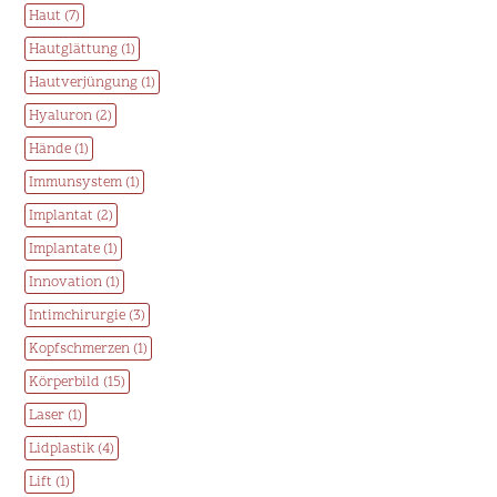
Haut (7)
Hautglättung (1)
Hautverjüngung (1)
Hyaluron (2)
Hände (1)
Immunsystem (1)
Implantat (2)
Implantate (1)
Innovation (1)
Intimchirurgie (3)
Kopfschmerzen (1)
Körperbild (15)
Laser (1)
Lidplastik (4)
Lift (1)