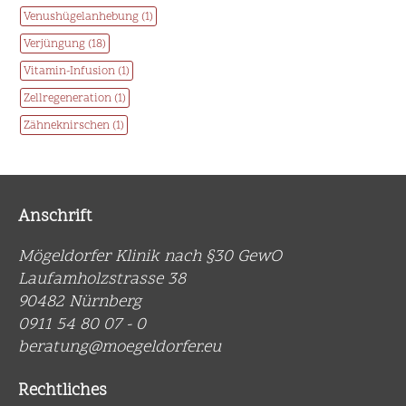
Venushügelanhebung (1)
Verjüngung (18)
Vitamin-Infusion (1)
Zellregeneration (1)
Zähneknirschen (1)
Anschrift
Mögeldorfer Klinik nach §30 GewO
Laufamholzstrasse 38
90482 Nürnberg
0911 54 80 07 - 0
beratung@moegeldorfer.eu
Rechtliches