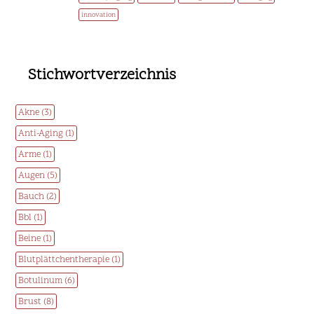
innovation
Stichwortverzeichnis
Akne (3)
Anti-Aging (1)
Arme (1)
Augen (5)
Bauch (2)
Bbl (1)
Beine (1)
Blutplättchentherapie (1)
Botulinum (6)
Brust (8)