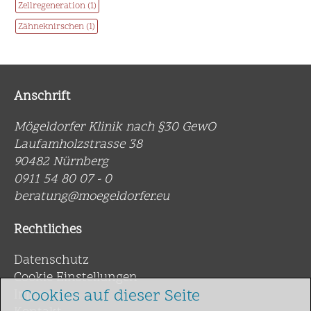
Zellregeneration (1)
Zähneknirschen (1)
Anschrift
Mögeldorfer Klinik nach §30 GewO
Laufamholzstrasse 38
90482 Nürnberg
0911 54 80 07 - 0
beratung@moegeldorfer.eu
Rechtliches
Datenschutz
Cookie Einstellungen
Cookies auf dieser Seite
Impressum