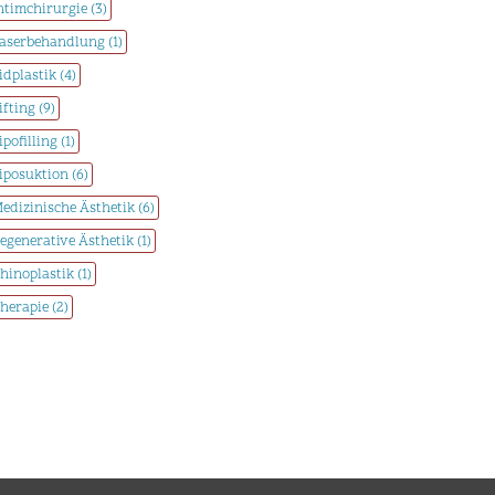
ntimchirurgie (3)
aserbehandlung (1)
idplastik (4)
ifting (9)
ipofilling (1)
iposuktion (6)
edizinische Ästhetik (6)
egenerative Ästhetik (1)
hinoplastik (1)
herapie (2)