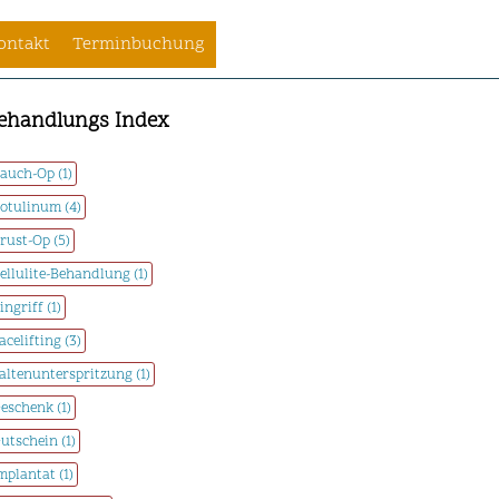
ontakt
Terminbuchung
ehandlungs Index
auch-Op (1)
otulinum (4)
rust-Op (5)
ellulite-Behandlung (1)
ingriff (1)
acelifting (3)
altenunterspritzung (1)
eschenk (1)
utschein (1)
mplantat (1)