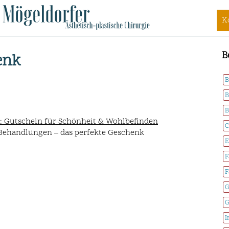
K
B
enk
B
B
B
: Gutschein für Schönheit & Wohlbefinden
C
e Behandlungen – das perfekte Geschenk
E
F
F
G
G
I