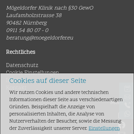
Mögeldorfer Klinik nach §30 GewO
Laufamholzstrasse 38
90482 Nürnberg
0911 54 80 07 - 0
beratung@moegeldorfer.eu
Rechtliches
Datenschutz
Cookie Einstellungen
Cookies auf dieser Seite
Impressum
Kontakt
Wir nutzen Cookies und andere technischen
Informationen dieser Seite aus verschiedenartigen
Media
Gründen. Beispielhaft die Anzeige von
personalisierten Inhalten, die Analyse von
Nutzerverhalten der Besucher, sowie die Messung
der Zuverlässigkeit unserer Server.
Einstellungen