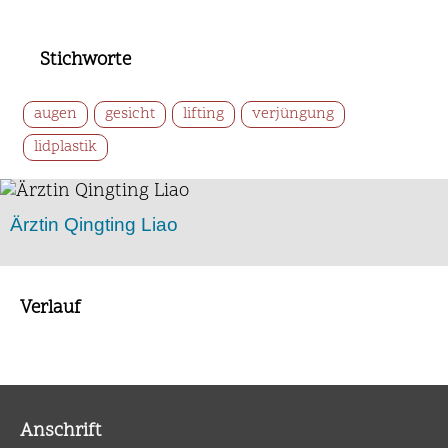
Stichworte
augen
gesicht
lifting
verjüngung
lidplastik
Ärztin Qingting Liao
Verlauf
Anschrift